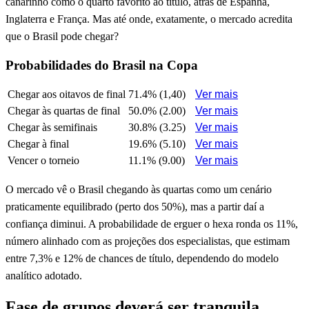
canarinho como o quarto favorito ao título, atrás de Espanha,
Inglaterra e França. Mas até onde, exatamente, o mercado acredita
que o Brasil pode chegar?
Probabilidades do Brasil na Copa
Chegar aos oitavos de final
71.4% (1,40)
Ver mais
Chegar às quartas de final
50.0% (2.00)
Ver mais
Chegar às semifinais
30.8% (3.25)
Ver mais
Chegar à final
19.6% (5.10)
Ver mais
Vencer o torneio
11.1% (9.00)
Ver mais
O mercado vê o Brasil chegando às quartas como um cenário
praticamente equilibrado (perto dos 50%), mas a partir daí a
confiança diminui. A probabilidade de erguer o hexa ronda os 11%,
número alinhado com as projeções dos especialistas, que estimam
entre 7,3% e 12% de chances de título, dependendo do modelo
analítico adotado.
Fase de grupos deverá ser tranquila