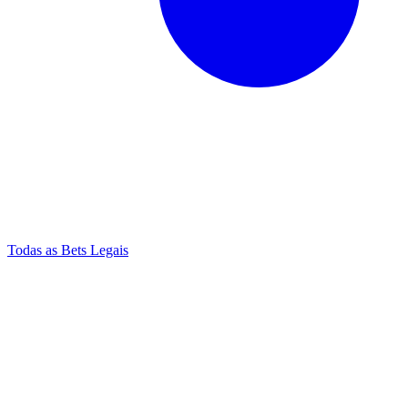
Todas as Bets Legais