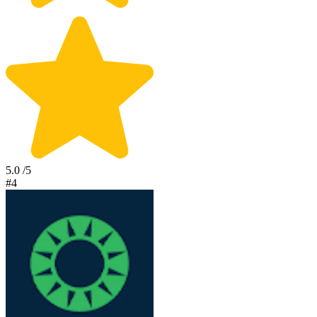
5.0
/5
#4