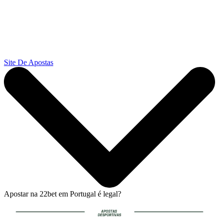
Site De Apostas
Apostar na 22bet em Portugal é legal?