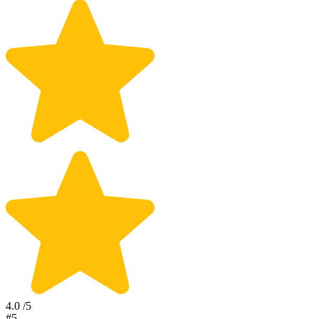
4.0
/5
#5