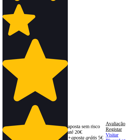
Avaliação
aposta sem risco
Registar
até 20€
Visitar
+aposta grátis
5€