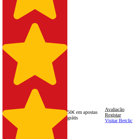
Avaliação
50€ em apostas
Registar
grátis
Visitar Betclic