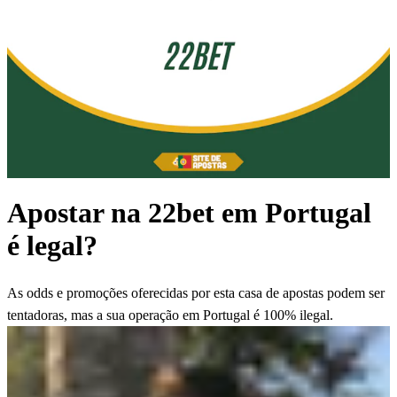
Apostar na 22bet em Portugal
é legal?
As odds e promoções oferecidas por esta casa de apostas podem ser
tentadoras, mas a sua operação em Portugal é 100% ilegal.