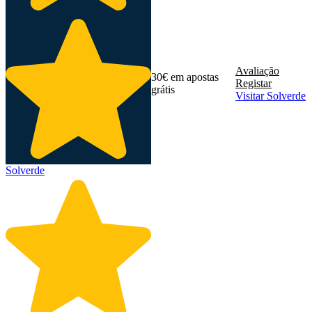
Avaliação
30€ em apostas
Registar
grátis
Visitar Solverde
Solverde