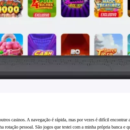
utros casinos. A navegação é rápida, mas por vezes é difícil encontrar 
a rotação pessoal. São jogos que testei com a minha própria banca e qu