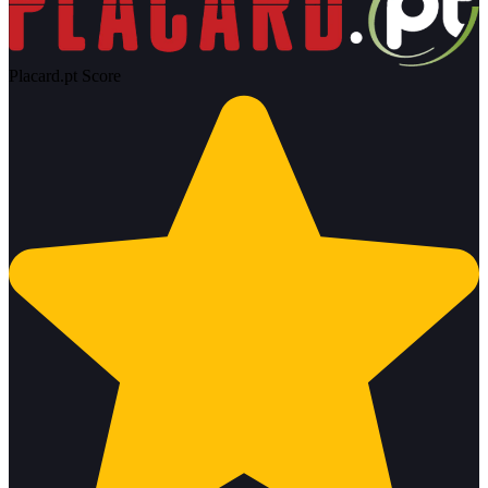
Placard.pt Score