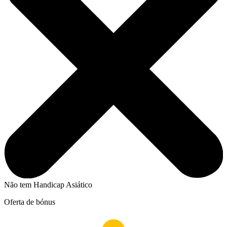
Não tem Handicap Asiático
Oferta de bónus