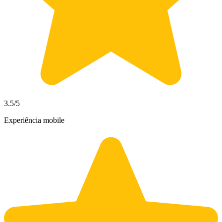
3.5
/5
Experiência mobile