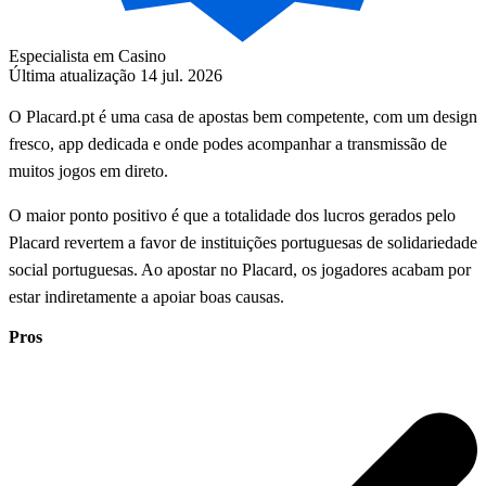
Especialista em Casino
Última atualização 14 jul. 2026
O Placard.pt é uma casa de apostas bem competente, com um design
fresco, app dedicada e onde podes acompanhar a transmissão de
muitos jogos em direto.
O maior ponto positivo é que a totalidade dos lucros gerados pelo
Placard revertem a favor de instituições portuguesas de solidariedade
social portuguesas. Ao apostar no Placard, os jogadores acabam por
estar indiretamente a apoiar boas causas.
Pros