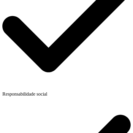
Responsabilidade social