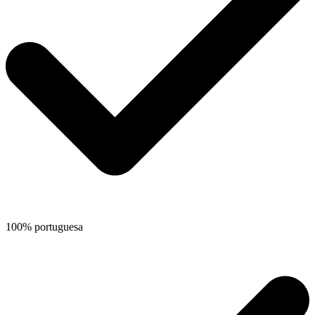
100% portuguesa