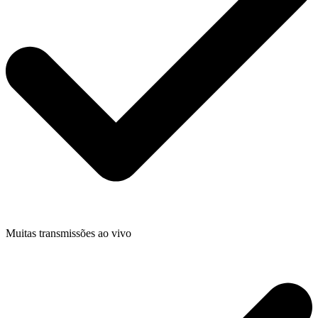
Muitas transmissões ao vivo