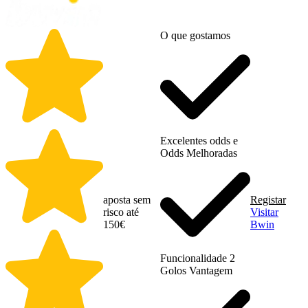
O que gostamos
Excelentes odds e
Odds Melhoradas
aposta sem
Registar
risco até
Visitar
150€
Bwin
Funcionalidade 2
Golos Vantagem