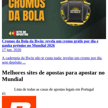
Cromos da Bola da Bwin: revela um cromo grátis por dia e
ganha prémios no Mundial 2026
17 jun. 2026
A caderneta da Bwin não te custa nada: revelas um cromo por dia,
sem depósito ...
Melhores sites de apostas para apostar no
Mundial
Lista de todas as casas de apostas legais em Portugal
#1