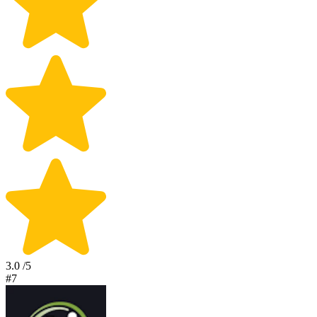
3.0
/5
#7