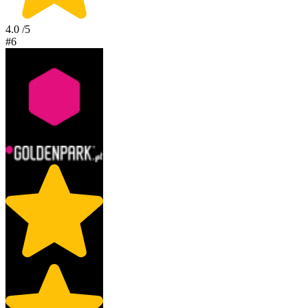
4.0
/5
#6