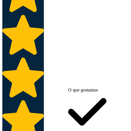
O que gostamos