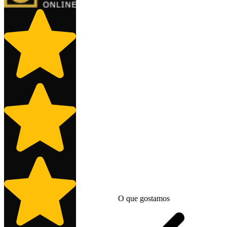
O que gostamos