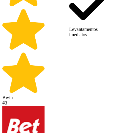
Levantamentos
imediatos
Bwin
#3