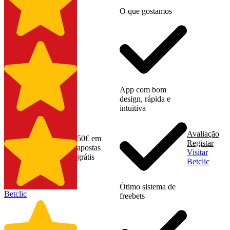
O que gostamos
App com bom
design, rápida e
intuitiva
Avaliação
50€ em
Registar
apostas
Visitar
grátis
Betclic
Ótimo sistema de
Betclic
freebets