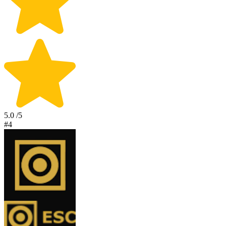
5.0
/5
#4