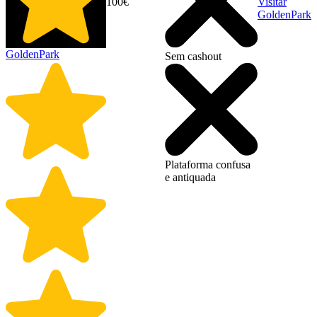
100€
Visitar
GoldenPark
GoldenPark
Sem cashout
Plataforma confusa
e antiquada