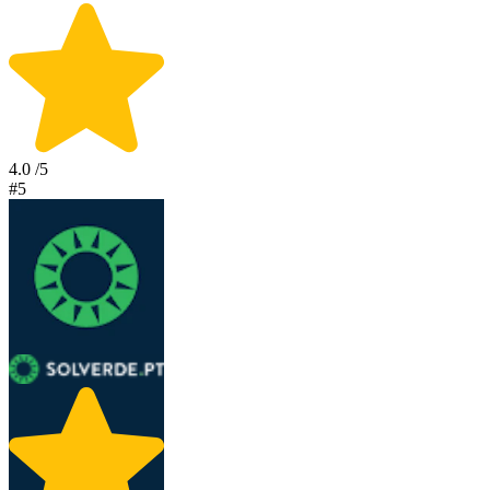
4.0
/5
#5