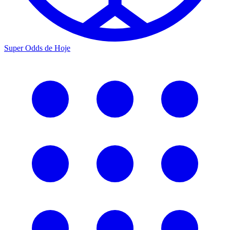
Super Odds de Hoje