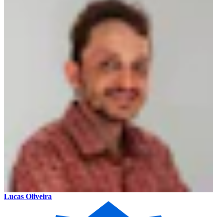
Lucas Oliveira