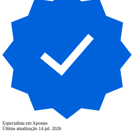
Especialista em Apostas
Última atualização 14 jul. 2026