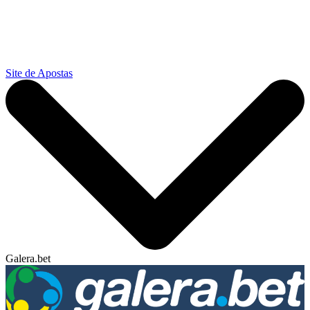
Site de Apostas
Galera.bet