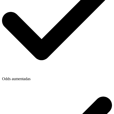
Odds aumentadas