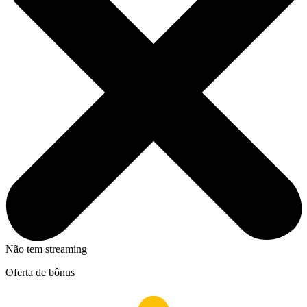
Não tem streaming
Oferta de bônus