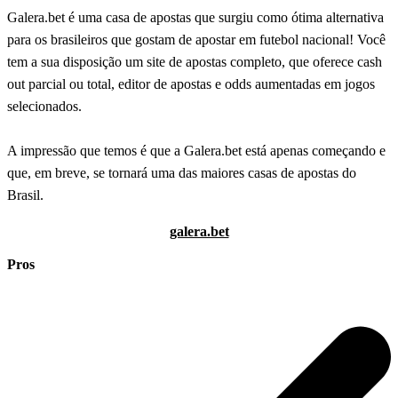
Galera.bet é uma casa de apostas que surgiu como ótima alternativa
para os brasileiros que gostam de apostar em futebol nacional! Você
tem a sua disposição um site de apostas completo, que oferece cash
out parcial ou total, editor de apostas e odds aumentadas em jogos
selecionados.
A impressão que temos é que a Galera.bet está apenas começando e
que, em breve, se tornará uma das maiores casas de apostas do
Brasil.
galera.bet
Pros