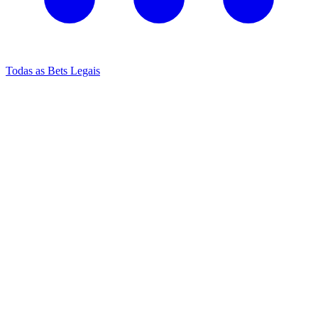
Todas as Bets Legais