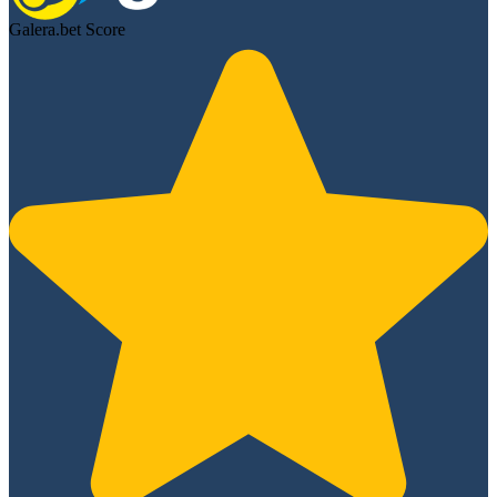
Galera.bet Score