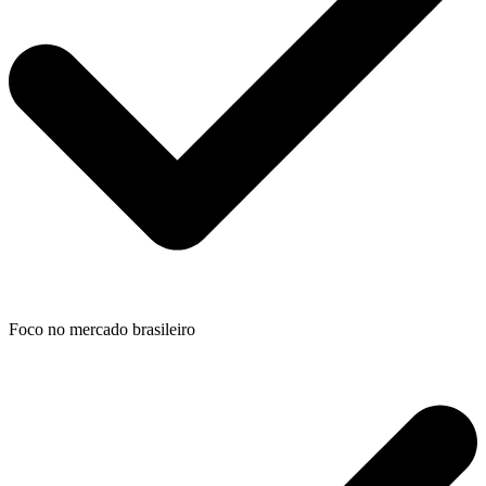
Foco no mercado brasileiro